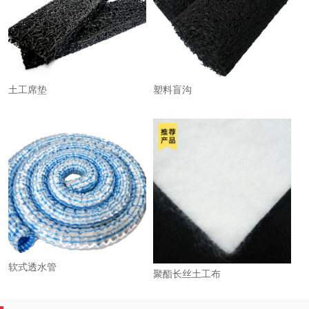
土工席垫
塑料盲沟
软式透水管
聚酯长丝土工布