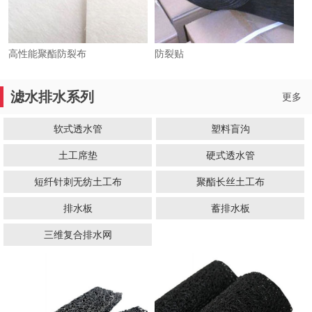
高性能聚酯防裂布
防裂贴
滤水排水系列
更多
软式透水管
塑料盲沟
土工席垫
硬式透水管
短纤针刺无纺土工布
聚酯长丝土工布
排水板
蓄排水板
三维复合排水网