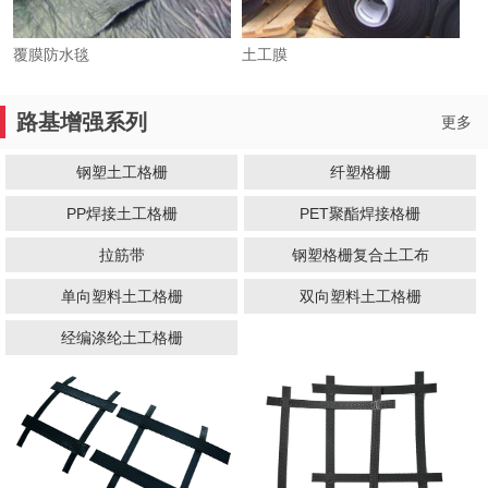
覆膜防水毯
土工膜
1
2
3
路基增强系列
更多
钢塑土工格栅
纤塑格栅
PP焊接土工格栅
PET聚酯焊接格栅
拉筋带
钢塑格栅复合土工布
单向塑料土工格栅
双向塑料土工格栅
经编涤纶土工格栅