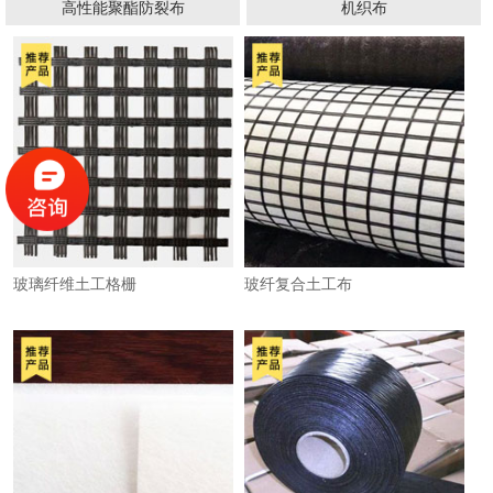
高性能聚酯防裂布
机织布
玻璃纤维土工格栅
玻纤复合土工布