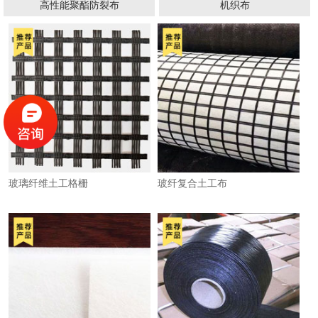
高性能聚酯防裂布
机织布
玻璃纤维土工格栅
玻纤复合土工布