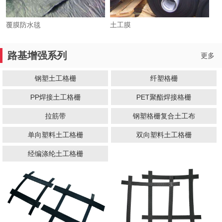
覆膜防水毯
土工膜
1
2
3
路基增强系列
更多
钢塑土工格栅
纤塑格栅
PP焊接土工格栅
PET聚酯焊接格栅
拉筋带
钢塑格栅复合土工布
单向塑料土工格栅
双向塑料土工格栅
经编涤纶土工格栅