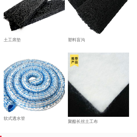
土工席垫
塑料盲沟
软式透水管
聚酯长丝土工布