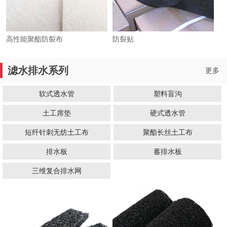
高性能聚酯防裂布
防裂贴
滤水排水系列
更多
软式透水管
塑料盲沟
土工席垫
硬式透水管
短纤针刺无纺土工布
聚酯长丝土工布
排水板
蓄排水板
三维复合排水网